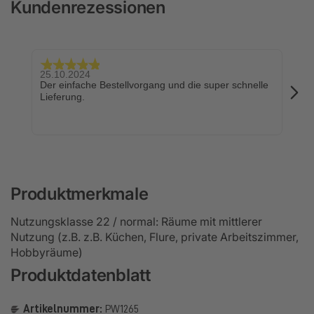
Kundenrezessionen
25.10.2024
24.
Der einfache Bestellvorgang und die super schnelle
Sch
Lieferung.
Produktmerkmale
Nutzungsklasse 22 / normal: Räume mit mittlerer
Nutzung (z.B. z.B. Küchen, Flure, private Arbeitszimmer,
Hobbyräume)
Produktdatenblatt
Artikelnummer:
PW1265