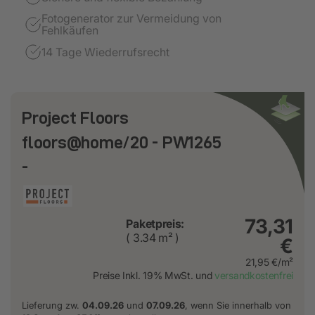
Fotogenerator zur Vermeidung von
Fehlkäufen
14 Tage Wiederrufsrecht
Project Floors
floors@home/20 - PW1265
-
73,31
Paketpreis:
( 3.34 m² )
€
21,95 €/m²
Preise Inkl. 19% MwSt. und
versandkostenfrei
Lieferung zw.
04.09.26
und
07.09.26
, wenn Sie innerhalb von