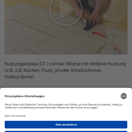
Nutzungsklasse 22 / normal: Räume mit mittlerer Nutzung
(z.B. z.B. Küchen, Flure, private Arbeitszimmer,
Hobbyräume)
Vinyl-24.de
Bestellung:
Versand