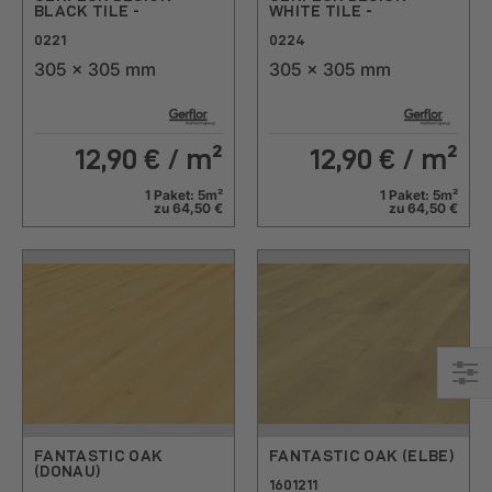
BLACK TILE -
WHITE TILE -
0221
0224
305 x 305 mm
305 x 305 mm
12,90
€ / m²
12,90
€ / m²
1 Paket: 5m²
1 Paket: 5m²
zu 64,50 €
zu 64,50 €
Eink
FANTASTIC OAK
FANTASTIC OAK (ELBE)
(DONAU)
1601211