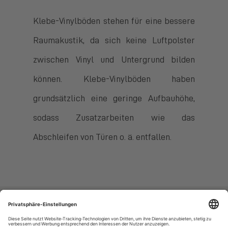
Klebe-Vinylböden stehen für eine bessere
Raumakustik, da sich keine Luftpolster
zwischen Vinyl und Untergrund bilden
können. Klebe-Vinylböden haben
grundsätzlich eine geringe Aufbauhöhe,
sodass Zusatzarbeiten wie das
Abschleifen von Türen o. ä. entfallen.
Vinyl-24.de
Bestellung: