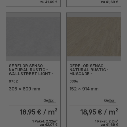
zu 41,69 €
zu 41,69 €
GERFLOR SENSO
GERFLOR SENSO
NATURAL RUSTIC -
NATURAL RUSTIC -
WALLSTREET LIGHT -
MUSCADE -
0702
0306
305 x 609 mm
152 x 914 mm
18,95
€ / m²
18,95
€ / m²
1 Paket: 2.22m²
1 Paket: 2.2m²
zu 42,07 €
zu 41,69 €