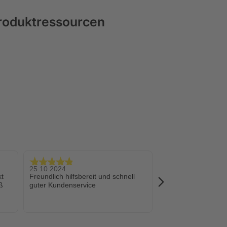
Produktressourcen
25.10.2024
13.10.2024
kt
Freundlich hilfsbereit und schnell
Gut verpackt ang
ß
guter Kundenservice
Daumen hoch