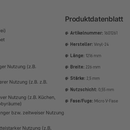
Produktdatenblatt
ei)
Artikelnummer:
1601261
et
Hersteller:
Vinyl-24
Länge:
1216 mm
ger Nutzung (z.B.
Breite:
226 mm
Stärke:
2,5 mm
rer Nutzung (z.B. z.B.
Nutzschicht:
0,55 mm
iver Nutzung (z.B. Küchen,
Fase/Fuge:
Micro V-Fase
obbyräume)
inger bzw. zeitweiser Nutzung
telstarker Nutzung (z.B.