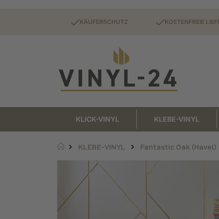
KÄUFERSCHUTZ
KOSTENFREIE LIE
KLICK-VINYL
KLEBE-VINYL
Startseite
Fantastic Oak (Havel)
KLEBE-VINYL
Zum
Zum
Ende
Anfang
der
der
Bildgalerie
Bildgalerie
springen
springen