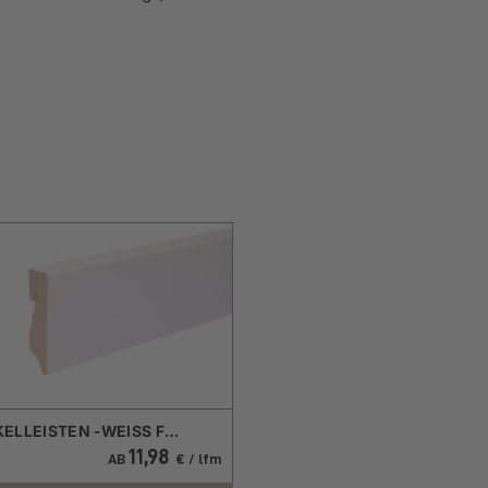
SOCKELLEISTEN -WEISS FOLIERT-
11,98
AB
€ / lfm