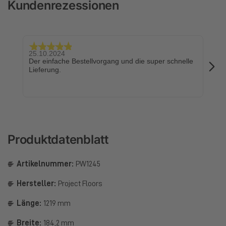
Kundenrezessionen
25.10.2024
24.
Der einfache Bestellvorgang und die super schnelle
Sch
Lieferung.
Produktdatenblatt
Artikelnummer:
PW1245
Hersteller:
Project Floors
Länge:
1219 mm
Breite:
184,2 mm