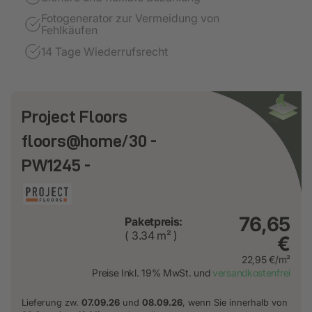
Fotogenerator zur Vermeidung von
Fehlkäufen
14 Tage Wiederrufsrecht
Project Floors
floors@home/30 -
PW1245 -
76,65
Paketpreis:
( 3.34 m² )
€
22,95 €/m²
Preise Inkl. 19% MwSt. und
versandkostenfrei
Lieferung zw.
07.09.26
und
08.09.26
, wenn Sie innerhalb von