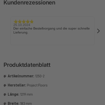
Kundenrezessionen
25.10.2024
24.
Der einfache Bestellvorgang und die super schnelle
Sch
Lieferung.
Produktdatenblatt
Artikelnummer:
1250-2
Hersteller:
Project Floors
Länge:
1219 mm
Breite:
183 mm