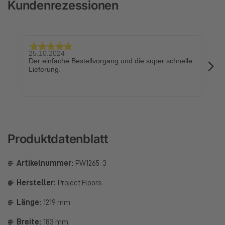
Kundenrezessionen
25.10.2024
24.
Der einfache Bestellvorgang und die super schnelle
Sch
Lieferung.
Produktdatenblatt
Artikelnummer:
PW1265-3
Hersteller:
Project Floors
Länge:
1219 mm
Breite:
183 mm