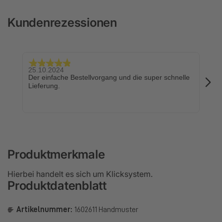
Kundenrezessionen
25.10.2024
24.
Der einfache Bestellvorgang und die super schnelle
Sch
Lieferung.
Produktmerkmale
Hierbei handelt es sich um Klicksystem.
Produktdatenblatt
Artikelnummer:
1602611 Handmuster